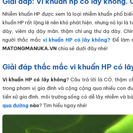
Giải đáp: Vi khuẩn hp có lây không
Nhiễm khuẩn HP được xem là loại nhiễm khuẩn phổ biến 
khuẩn HP rất lặng lẽ nên khó phát hiện, nhưng nó lại là
dày, viêm dạ dày mãn, thậm chí ung thư dạ dày. Chính
người thắc mắc
vi khuẩn HP có lây không?
Để làm r
MATONGMANUKA.VN
chia sẻ dưới đây nhé!
Giải đáp thắc mắc vi khuẩn HP có l
Vi khuẩn HP có lây không
? Câu trả lời là CÓ, thậm c
trong pham vị gia đình và cộng cộng qua nhiều con đ
tiền sử gia đình, môi trường sống có dễ lây nhiễm và 
qua đường
nào
? Tìm hiểu ngay nhé!