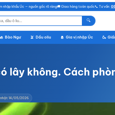
m nhập khẩu Úc — nguồn gốc rõ ràng
🚚 Giao hàng toàn quốc
📞 Tư vấn:
05
🔍
Bào Ngư
Dầu oliu
Gia vị nhập Úc
Giấ
🦪
🫒
🧂
🍶
 có lây không. Cách ph
 nhật 14/05/2026