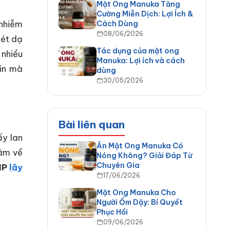
Mật Ong Manuka Tăng
Cường Miễn Dịch: Lợi Ích &
 nhiễm
Cách Dùng
08/06/2026
oét dạ
Tác dụng của mật ong
 nhiều
Manuka: Lợi ích và cách
in mà
dùng
30/05/2026
Bài liên quan
ấy lan
Ăn Mật Ong Manuka Có
tâm về
Nóng Không? Giải Đáp Từ
Chuyên Gia
HP
lây
17/06/2026
Mật Ong Manuka Cho
Người Ốm Dậy: Bí Quyết
Phục Hồi
09/06/2026