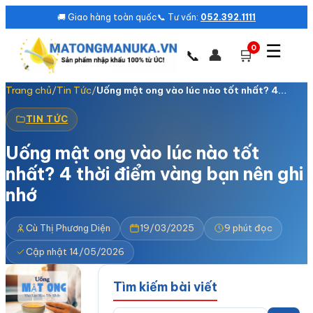
🚚 Giao hàng toàn quốc
📞 Tư vấn:
052.392.1111
☰
0
👤
🛒
📞
Trang chủ
/
Tin Tức
/
Uống mật ong vào lúc nào tốt nhất? 4…
TIN TỨC
Uống mật ong vào lúc nào tốt
nhất? 4 thời điểm vàng bạn nên ghi
nhớ
Cù Thị Phương Diện
19/03/2025
9 phút đọc
Cập nhật 14/05/2026
Tìm kiếm bài viết