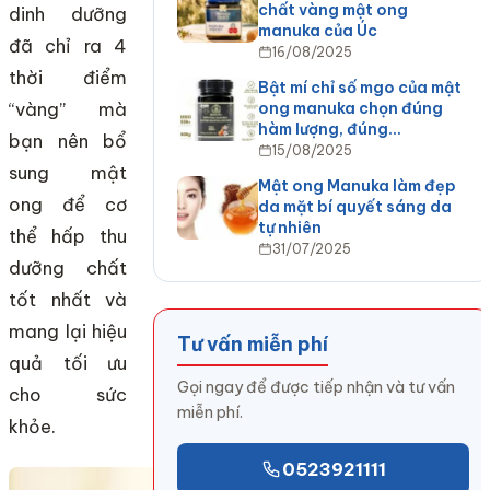
chất vàng mật ong
dinh dưỡng
manuka của Úc
đã chỉ ra 4
16/08/2025
thời điểm
Bật mí chỉ số mgo của mật
“vàng” mà
ong manuka chọn đúng
hàm lượng, đúng…
bạn nên bổ
15/08/2025
sung mật
Mật ong Manuka làm đẹp
ong để cơ
da mặt bí quyết sáng da
tự nhiên
thể hấp thu
31/07/2025
dưỡng chất
tốt nhất và
mang lại hiệu
Tư vấn miễn phí
quả tối ưu
Gọi ngay để được tiếp nhận và tư vấn
cho sức
miễn phí.
khỏe.
0523921111