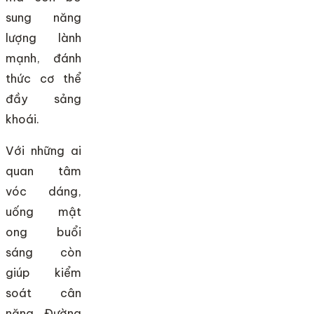
sung năng
lượng lành
mạnh, đánh
thức cơ thể
đầy sảng
khoái.
Với những ai
quan tâm
vóc dáng,
uống mật
ong buổi
sáng còn
giúp kiểm
soát cân
nặng. Đường