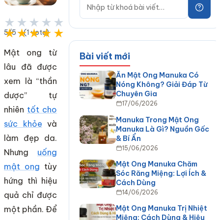
★★★★★
★★★★★
5/5 - (1 vote)
Mật ong từ
Bài viết mới
lâu đã được
Ăn Mật Ong Manuka Có
xem là “thần
Nóng Không? Giải Đáp Từ
Chuyên Gia
dược” tự
17/06/2026
nhiên
tốt cho
Manuka Trong Mật Ong
sức khỏe
và
Manuka Là Gì? Nguồn Gốc
làm đẹp da.
& Bí Ẩn
15/06/2026
Nhưng
uống
Mật Ong Manuka Chăm
mật ong
tùy
Sóc Răng Miệng: Lợi Ích &
hứng thì hiệu
Cách Dùng
14/06/2026
quả chỉ được
Mật Ong Manuka Trị Nhiệt
một phần. Để
Miệng: Cách Dùng & Hiệu