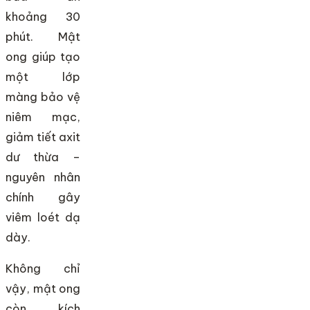
khoảng 30
phút. Mật
ong giúp tạo
một lớp
màng bảo vệ
niêm mạc,
giảm tiết axit
dư thừa –
nguyên nhân
chính gây
viêm loét dạ
dày.
Không chỉ
vậy, mật ong
còn kích