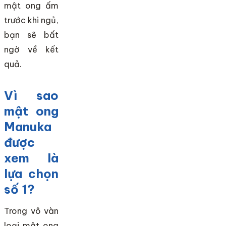
mật ong ấm
trước khi ngủ,
bạn sẽ bất
ngờ về kết
quả.
Vì sao
mật ong
Manuka
được
xem là
lựa chọn
số 1?
Trong vô vàn
loại mật ong