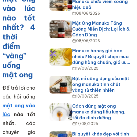
Manuka chữa viêm xoang
vào lúc
hiệu quả
08/06/2026
nào tốt
Mật Ong Manuka Tăng
nhất? 4
Cường Miễn Dịch: Lợi Ích &
thời
Cách Dùng
08/06/2026
điểm
Manuka honey giá bao
“vàng”
nhiêu? Bí quyết chọn mua
đúng hàng chuẩn, giá ưu…
uống
19/08/2025
mật ong
Bật mí công dụng của mật
ong manuka tinh chất
Để trả lời cho
vàng từ thiên nhiên
câu hỏi uống
18/08/2025
mật ong vào
Cách dùng mật ong
manuka đúng liều lượng,
lúc
nào tốt
tối đa dinh dưỡng
nhất
, các
17/08/2025
chuyên gia
Bí quyết khỏe đẹp với tinh