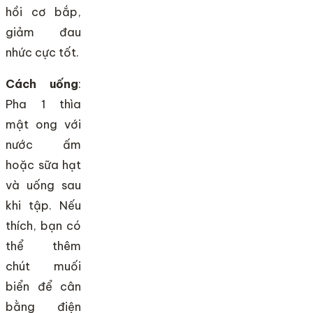
hồi cơ bắp,
giảm đau
nhức cực tốt.
Cách uống
:
Pha 1 thìa
mật ong với
nước ấm
hoặc sữa hạt
và uống sau
khi tập. Nếu
thích, bạn có
thể thêm
chút muối
biển để cân
bằng điện