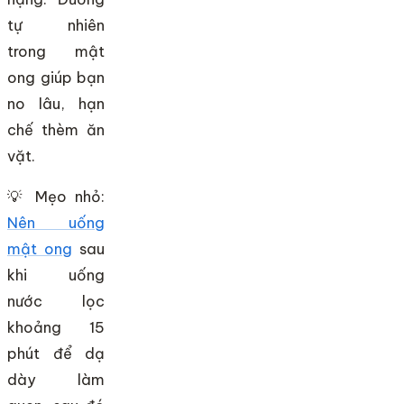
tự nhiên
trong mật
ong giúp bạn
no lâu, hạn
chế thèm ăn
vặt.
💡 Mẹo nhỏ:
Nên uống
mật ong
sau
khi uống
nước lọc
khoảng 15
phút để dạ
dày làm