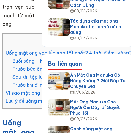
Cách Dùng
trọn vẹn sức
08/06/2026
mạnh từ mật
Tác dụng của mật ong
ong.
Manuka: Lợi ích và cách
dùng
30/05/2026
Mục Lục
Uống mật ong vào lúc nào tốt nhất? 4 thời điểm “vàng
Buổi sáng – Nạp năng lượng và thanh lọc cơ thể
Bài liên quan
Trước bữa ăn 30 phút – Bí quyết cho hệ tiêu hóa khỏ
Ăn Mật Ong Manuka Có
Sau khi tập luyện – Phục hồi năng lượng thần tốc
Nóng Không? Giải Đáp Từ
Trước khi đi ngủ – Bí kíp vàng giúp ngủ ngon & trẻ hó
Chuyên Gia
17/06/2026
Vì sao mật ong Manuka được xem là lựa chọn số 1?
Lưu ý để uống mật ong đúng cách
Mật Ong Manuka Cho
Người Ốm Dậy: Bí Quyết
Phục Hồi
09/06/2026
Uống
Cách dùng mật ong
mật ong