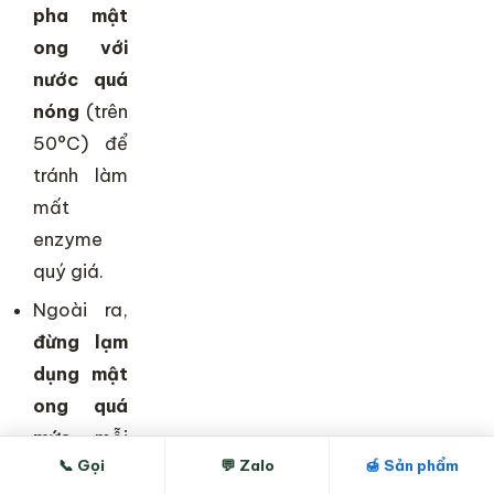
pha mật
ong với
nước quá
nóng
(trên
50°C) để
tránh làm
mất
enzyme
quý giá.
Ngoài ra,
đừng lạm
dụng mật
ong quá
mức
, mỗi
📞 Gọi
💬 Zalo
🍯 Sản phẩm
ngày chỉ