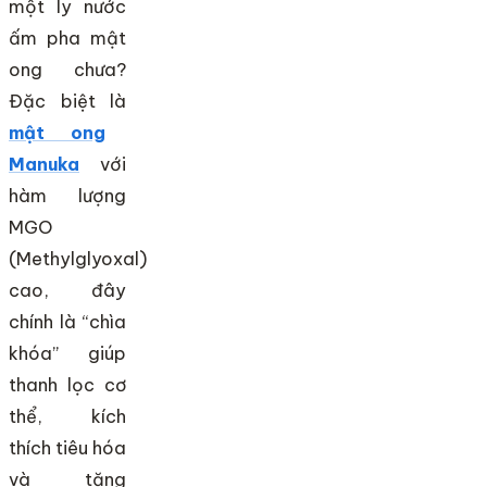
một ly nước
ấm pha mật
ong chưa?
Đặc biệt là
mật ong
Manuka
với
hàm lượng
MGO
(Methylglyoxal)
cao, đây
chính là “chìa
khóa” giúp
thanh lọc cơ
thể, kích
thích tiêu hóa
và tăng