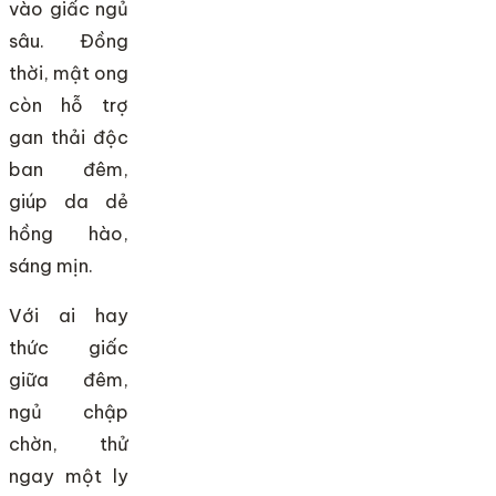
vào giấc ngủ
sâu. Đồng
thời, mật ong
còn hỗ trợ
gan thải độc
ban đêm,
giúp da dẻ
hồng hào,
sáng mịn.
Với ai hay
thức giấc
giữa đêm,
ngủ chập
chờn, thử
ngay một ly