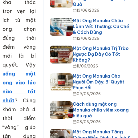
khai thác
Quả
trọn vẹn lợi
13/06/2026
ích từ mật
Mật Ong Manuka Chữa
Lành Vết Thương: Cơ Chế
ong, chọn
& Cách Dùng
đúng thời
12/06/2026
điểm vàng
Mật Ong Manuka Trị Trào
Ngược Dạ Dày Có Tốt
mới là bí
Không?
quyết. Vậy
11/06/2026
uống mật
Mật Ong Manuka Cho
Người Ốm Dậy: Bí Quyết
ong vào lúc
Phục Hồi
nào tốt
09/06/2026
nhất
? Cùng
Cách dùng mật ong
khám phá 4
Manuka chữa viêm xoang
hiệu quả
thời điểm
08/06/2026
“vàng” giúp
Mật Ong Manuka Tăng
tận dụng
Cường Miễn Dịch: Lợi Ích &