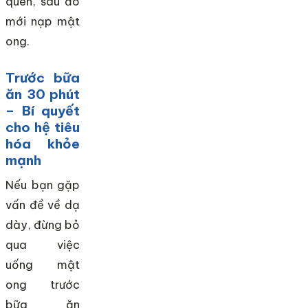
quen, sau đó
mới nạp mật
ong.
Trước bữa
ăn 30 phút
– Bí quyết
cho hệ tiêu
hóa khỏe
mạnh
Nếu bạn gặp
vấn đề về dạ
dày, đừng bỏ
qua việc
uống mật
ong trước
bữa ăn