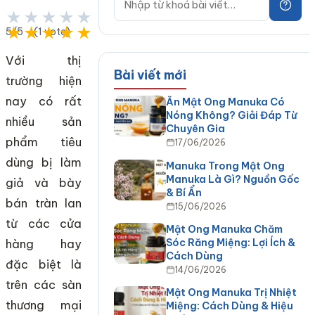
★★★★★
★★★★★
5/5 - (1 vote)
Với thị
Bài viết mới
trường hiện
nay có rất
Ăn Mật Ong Manuka Có
Nóng Không? Giải Đáp Từ
nhiều sản
Chuyên Gia
phẩm tiêu
17/06/2026
dùng bị làm
Manuka Trong Mật Ong
Manuka Là Gì? Nguồn Gốc
giả và bày
& Bí Ẩn
bán tràn lan
15/06/2026
từ các cửa
Mật Ong Manuka Chăm
Sóc Răng Miệng: Lợi Ích &
hàng hay
Cách Dùng
đặc biệt là
14/06/2026
trên các sàn
Mật Ong Manuka Trị Nhiệt
thương mại
Miệng: Cách Dùng & Hiệu