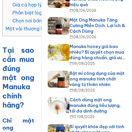
Giá cả hợp lý, hãy cẩn trọng với hàng giá quá rẻ hoặ
hiệu quả
08/06/2026
Phân biệt logo thật
Mật Ong Manuka Tăng
Chọn nơi bán có giấy tờ nhập khẩu rõ ràng và tư vấn 
Cường Miễn Dịch: Lợi Ích &
Một vài thương hiệu mật ong Manuka được ưa chuộng tạ
Cách Dùng
08/06/2026
Manuka honey giá bao
Tại sao
nhiêu? Bí quyết chọn mua
cần mua
đúng hàng chuẩn, giá ưu…
19/08/2025
đúng
Bật mí công dụng của mật
mật ong
ong manuka tinh chất
vàng từ thiên nhiên
Manuka
18/08/2025
chính
Cách dùng mật ong
hãng?
manuka đúng liều lượng,
tối đa dinh dưỡng
17/08/2025
Chỉ mật
Bí quyết khỏe đẹp với tinh
ong