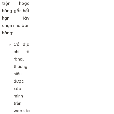
trộn hoặc
hàng gần hết
hạn. Hãy
chọn nhà bán
hàng:
Có địa
chỉ rõ
ràng,
thương
hiệu
được
xác
minh
trên
website