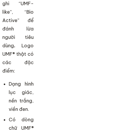
ghi “UMF-
like”, “Bio
Active” để
đánh lừa
người tiêu
dùng
.
Logo
UMF® thật có
các đặc
điểm:
Dạng hình
lục giác,
nền trắng,
viền đen.
Có dòng
chữ UMF®