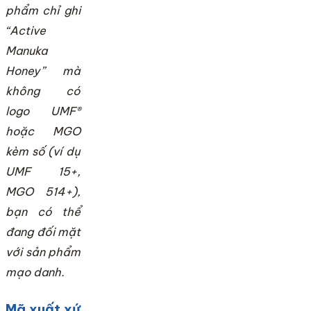
phẩm chỉ ghi
“Active
Manuka
Honey” mà
không có
logo UMF®
hoặc MGO
kèm số (ví dụ
UMF 15+,
MGO 514+),
bạn có thể
đang đối mặt
với sản phẩm
mạo danh.
Mã xuất xứ