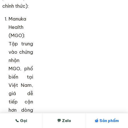
chính thức):
Manuka
Health
(MGO):
Tập trung
vào chứng
nhận
MGO, phổ
biến tại
Việt Nam,
giá dễ
tiếp cận
hơn dòng
UMF.
📞 Gọi
💬 Zalo
🍯 Sản phẩm