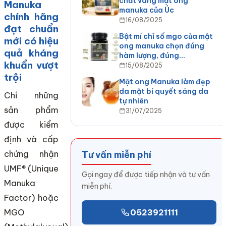
chất vàng mật ong
Manuka
manuka của Úc
chính hãng
16/08/2025
đạt chuẩn
Bật mí chỉ số mgo của mật
mới có hiệu
ong manuka chọn đúng
quả kháng
hàm lượng, đúng…
khuẩn vượt
15/08/2025
trội
Mật ong Manuka làm đẹp
da mặt bí quyết sáng da
Chỉ những
tự nhiên
sản phẩm
31/07/2025
được kiểm
định và cấp
Tư vấn miễn phí
chứng nhận
UMF® (Unique
Gọi ngay để được tiếp nhận và tư vấn
Manuka
miễn phí.
Factor) hoặc
MGO
0523921111