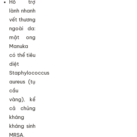
Hỗ trợ
lành nhanh
vết thương
ngoài da:
mật ong
Manuka
có thể tiêu
diệt
Staphylococcus
aureus (tụ
cầu
vàng), kể
cả chủng
kháng
kháng sinh
MRSA.