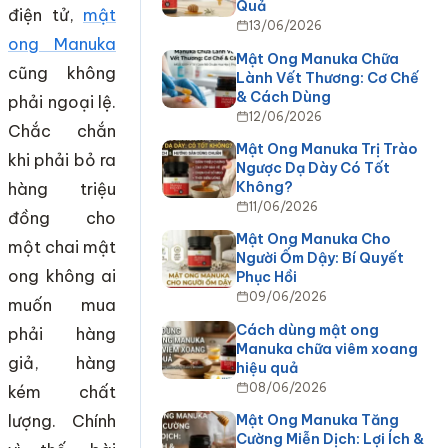
Quả
điện tử,
mật
13/06/2026
ong Manuka
Mật Ong Manuka Chữa
cũng không
Lành Vết Thương: Cơ Chế
& Cách Dùng
phải ngoại lệ.
12/06/2026
Chắc chắn
Mật Ong Manuka Trị Trào
khi phải bỏ ra
Ngược Dạ Dày Có Tốt
Không?
hàng triệu
11/06/2026
đồng cho
Mật Ong Manuka Cho
một chai mật
Người Ốm Dậy: Bí Quyết
ong không ai
Phục Hồi
09/06/2026
muốn mua
Cách dùng mật ong
phải hàng
Manuka chữa viêm xoang
giả, hàng
hiệu quả
08/06/2026
kém chất
lượng. Chính
Mật Ong Manuka Tăng
Cường Miễn Dịch: Lợi Ích &