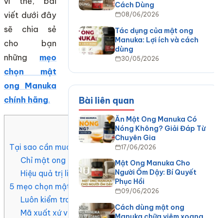
vì thế, bài
Cách Dùng
viết dưới đây
08/06/2026
sẽ chia sẻ
Tác dụng của mật ong
Manuka: Lợi ích và cách
cho bạn
dùng
những
mẹo
30/05/2026
chọn mật
ong Manuka
chính hãng
.
Bài liên quan
Ăn Mật Ong Manuka Có
Mục Lục
Nóng Không? Giải Đáp Từ
Chuyên Gia
Tại sao cần mua đúng mật ong Manuka chính hãng?
17/06/2026
Chỉ mật ong Manuka chính hãng đạt chuẩn mới có hiệ
Mật Ong Manuka Cho
Người Ốm Dậy: Bí Quyết
Hiệu quả trị liệu cụ thể chỉ đến từ mật ong Manuka th
Phục Hồi
5 mẹo chọn mật ong Manuka chính hãng mà khách hàng
09/06/2026
Luôn kiểm tra chứng nhận UMF® hoặc MGO rõ ràng
Cách dùng mật ong
Mã xuất xứ và truy vết lô hàng chỉ có ở hàng chuẩn
Manuka chữa viêm xoang