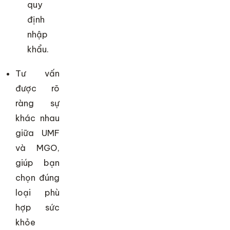
quy
định
nhập
khẩu.
Tư vấn
được rõ
ràng sự
khác nhau
giữa UMF
và MGO,
giúp bạn
chọn đúng
loại phù
hợp sức
khỏe