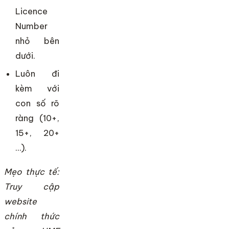
Licence
Number
nhỏ bên
dưới.
Luôn đi
kèm với
con số rõ
ràng (10+,
15+, 20+
…).
Mẹo thực tế:
Truy cập
website
chính thức