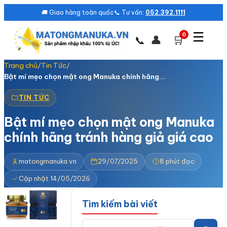
🚚 Giao hàng toàn quốc
📞 Tư vấn:
052.392.1111
☰
0
👤
🛒
📞
Trang chủ
/
Tin Tức
/
Bật mí mẹo chọn mật ong Manuka chính hãng…
TIN TỨC
Bật mí mẹo chọn mật ong Manuka
chính hãng tránh hàng giả giá cao
matongmanuka.vn
29/07/2025
8 phút đọc
Cập nhật 14/05/2026
Tìm kiếm bài viết