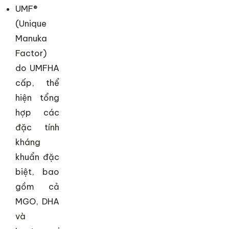
UMF®
(Unique
Manuka
Factor)
do UMFHA
cấp, thể
hiện tổng
hợp các
đặc tính
kháng
khuẩn đặc
biệt, bao
gồm cả
MGO, DHA
và