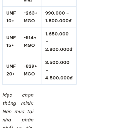
UMF
~263+
990.000 –
10+
MGO
1.800.000đ
1.650.000
UMF
~514+
–
15+
MGO
2.800.000đ
3.500.000
UMF
~829+
–
20+
MGO
4.500.000đ
Mẹo chọn
thông minh:
Nên mua tại
nhà phân