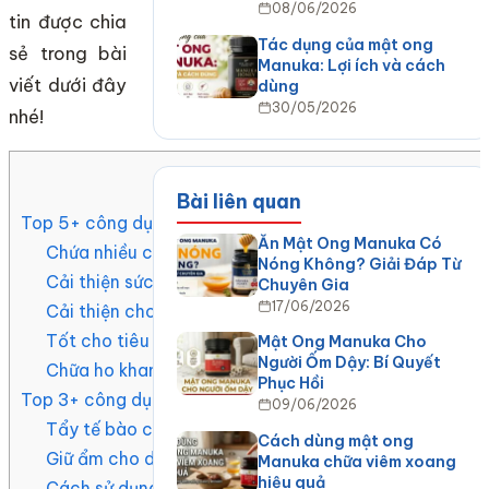
08/06/2026
tin được chia
Tác dụng của mật ong
sẻ trong bài
Manuka: Lợi ích và cách
viết dưới đây
dùng
30/05/2026
nhé!
Mục Lục
Bài liên quan
Top 5+ công dụng của mật ong đối với sức khỏe
Ăn Mật Ong Manuka Có
Chứa nhiều chất chống oxy hóa giúp mang đến một s
Nóng Không? Giải Đáp Từ
Cải thiện sức khỏe tim mạch
Chuyên Gia
17/06/2026
Cải thiện cholesterol
Tốt cho tiêu hóa
Mật Ong Manuka Cho
Người Ốm Dậy: Bí Quyết
Chữa ho khan, ho đàm
Phục Hồi
Top 3+ công dụng của mật ong đối với sắc đẹp, làn da
09/06/2026
Tẩy tế bào chết
Cách dùng mật ong
Giữ ẩm cho da
Manuka chữa viêm xoang
hiệu quả
Cách sử dụng mật ong để giúp da phục hồi tổn thươn