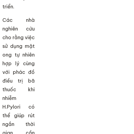
triển.
Các nhà
nghiên cứu
cho rằng việc
sử dụng mật
ong tự nhiên
hợp lý cùng
với phác đồ
điều trị bã
thuốc khi
nhiễm
H.Pylori có
thể giúp rút
ngắn thời
gian cần