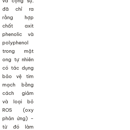
và cộng sự,
đã chỉ ra
rằng hợp
chất axit
phenolic và
polyphenol
trong mật
ong tự nhiên
có tác dụng
bảo vệ tim
mạch bằng
cách giảm
và loại bỏ
ROS (oxy
phản ứng) –
từ đó làm