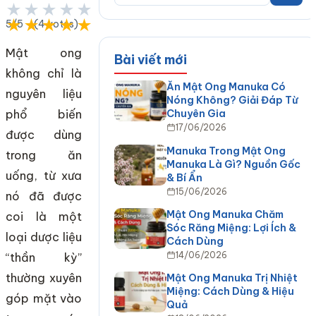
★★★★★
★★★★★
5/5 - (4 votes)
Mật ong
Bài viết mới
không chỉ là
Ăn Mật Ong Manuka Có
nguyên liệu
Nóng Không? Giải Đáp Từ
phổ biến
Chuyên Gia
17/06/2026
được dùng
Manuka Trong Mật Ong
trong ăn
Manuka Là Gì? Nguồn Gốc
uống, từ xưa
& Bí Ẩn
15/06/2026
nó đã được
Mật Ong Manuka Chăm
coi là một
Sóc Răng Miệng: Lợi Ích &
loại dược liệu
Cách Dùng
14/06/2026
“thần kỳ”
thường xuyên
Mật Ong Manuka Trị Nhiệt
Miệng: Cách Dùng & Hiệu
góp mặt vào
Quả