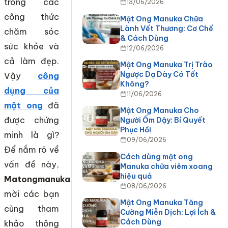
trong các
13/06/2026
công thức
Mật Ong Manuka Chữa
Lành Vết Thương: Cơ Chế
chăm sóc
& Cách Dùng
sức khỏe và
12/06/2026
cả làm đẹp.
Mật Ong Manuka Trị Trào
Ngược Dạ Dày Có Tốt
Vậy
công
Không?
dụng của
11/06/2026
mật ong
đã
Mật Ong Manuka Cho
được chứng
Người Ốm Dậy: Bí Quyết
Phục Hồi
minh là gì?
09/06/2026
Để nắm rõ về
Cách dùng mật ong
vấn đề này,
Manuka chữa viêm xoang
hiệu quả
Matongmanuka.vn
08/06/2026
mời các bạn
Mật Ong Manuka Tăng
cùng tham
Cường Miễn Dịch: Lợi Ích &
Cách Dùng
khảo thông