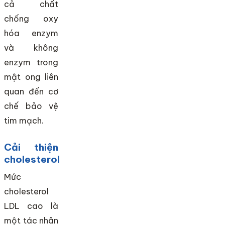
cả chất
chống oxy
hóa enzym
và không
enzym trong
mật ong liên
quan đến cơ
chế bảo vệ
tim mạch.
Cải thiện
cholesterol
Mức
cholesterol
LDL cao là
một tác nhân