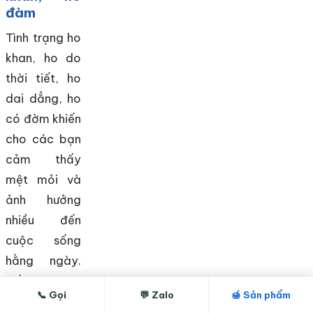
đàm
Tình trạng ho
khan, ho do
thời tiết, ho
dai dẳng, ho
có đờm khiến
cho các bạn
cảm thấy
mệt mỏi và
ảnh hưởng
nhiều đến
cuộc sống
hằng ngày.
Nếu các bạn
📞 Gọi
💬 Zalo
🍯 Sản phẩm
không muốn