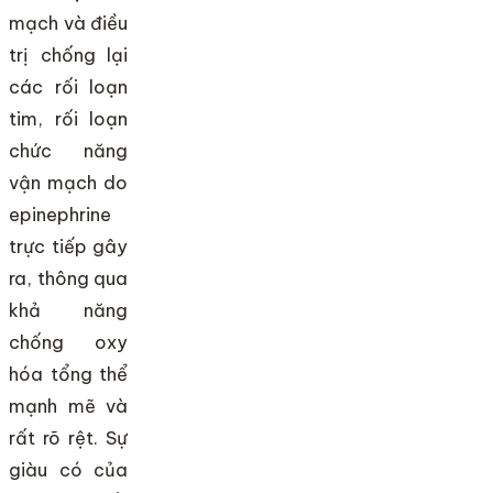
mạch và điều
trị chống lại
các rối loạn
tim, rối loạn
chức năng
vận mạch do
epinephrine
trực tiếp gây
ra, thông qua
khả năng
chống oxy
hóa tổng thể
mạnh mẽ và
rất rõ rệt. Sự
giàu có của