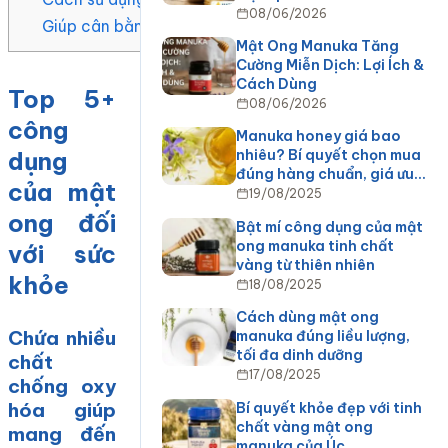
08/06/2026
Giúp cân bằng vi khuẩn trên da
Mật Ong Manuka Tăng
Cường Miễn Dịch: Lợi Ích &
Cách Dùng
Top 5+
08/06/2026
công
Manuka honey giá bao
dụng
nhiêu? Bí quyết chọn mua
đúng hàng chuẩn, giá ưu…
của mật
19/08/2025
ong đối
Bật mí công dụng của mật
ong manuka tinh chất
với sức
vàng từ thiên nhiên
khỏe
18/08/2025
Cách dùng mật ong
Chứa nhiều
manuka đúng liều lượng,
tối đa dinh dưỡng
chất
17/08/2025
chống oxy
hóa giúp
Bí quyết khỏe đẹp với tinh
chất vàng mật ong
mang đến
manuka của Úc