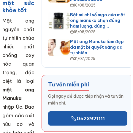
một sức
16/08/2025
khỏe tốt
Bật mí chỉ số mgo của mật
ong manuka chọn đúng
Mật ong
hàm lượng, đúng…
nguyên chất
15/08/2025
tự nhiên chứa
Mật ong Manuka làm đẹp
nhiều chất
da mặt bí quyết sáng da
tự nhiên
chống oxy
31/07/2025
hóa quan
trọng, đặc
biệt là loại
Tư vấn miễn phí
mật ong
Gọi ngay để được tiếp nhận và tư vấn
Manuka
miễn phí.
nhập Úc. Bao
gồm các axit
0523921111
hữu cơ và
các hợp chất