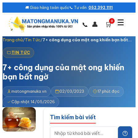
🚚 Giao hàng toàn quốc
📞 Tư vấn:
052.392.1111
☰
0
👤
🛒
📞
Trang chủ
/
Tin Tức
/
7+ công dụng của mật ong khiến bạn bất…
TIN TỨC
7+ công dụng của mật ong khiến
bạn bất ngờ
matongmanuka.vn
02/03/2023
17 phút đọc
Cập nhật 14/05/2026
Tìm kiếm bài viết