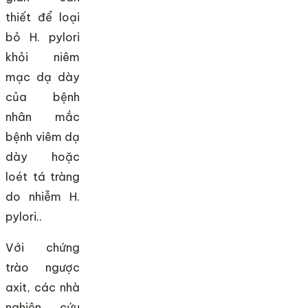
thiết để loại
bỏ H. pylori
khỏi niêm
mạc dạ dày
của bệnh
nhân mắc
bệnh viêm dạ
dày hoặc
loét tá tràng
do nhiễm H.
pylori..
Với chứng
trào ngược
axit, các nhà
nghiên cứu