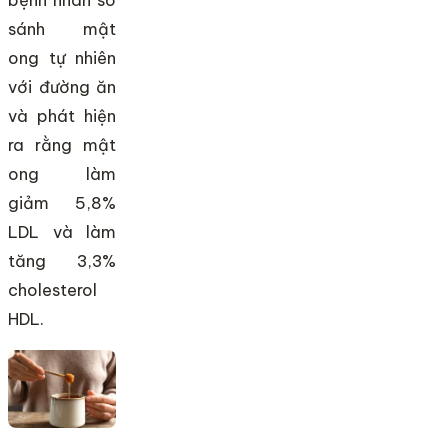
bệnh nhân so
sánh mật
ong tự nhiên
với đường ăn
và phát hiện
ra rằng mật
ong làm
giảm 5,8%
LDL và làm
tăng 3,3%
cholesterol
HDL.