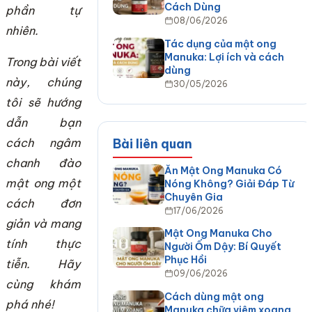
Cách Dùng
phần tự
08/06/2026
nhiên.
Tác dụng của mật ong
Manuka: Lợi ích và cách
Trong bài viết
dùng
này, chúng
30/05/2026
tôi sẽ hướng
dẫn bạn
cách ngâm
Bài liên quan
chanh đào
Ăn Mật Ong Manuka Có
mật ong một
Nóng Không? Giải Đáp Từ
Chuyên Gia
cách đơn
17/06/2026
giản và mang
Mật Ong Manuka Cho
tính thực
Người Ốm Dậy: Bí Quyết
Phục Hồi
tiễn. Hãy
09/06/2026
cùng khám
Cách dùng mật ong
phá nhé!
Manuka chữa viêm xoang