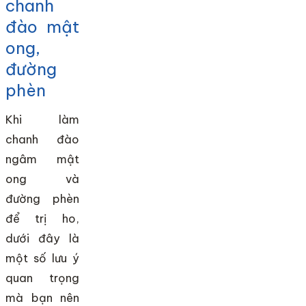
chanh
đào mật
ong,
đường
phèn
Khi làm
chanh đào
ngâm mật
ong và
đường phèn
để trị ho,
dưới đây là
một số lưu ý
quan trọng
mà bạn nên