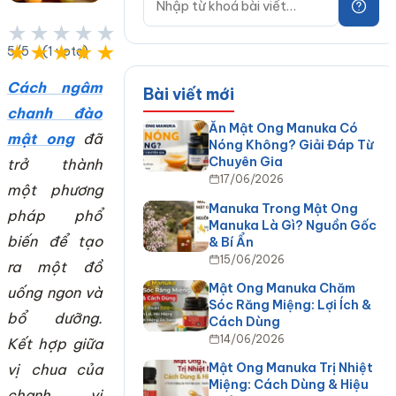
★★★★★
★★★★★
5/5 - (1 vote)
Cách ngâm
Bài viết mới
chanh đào
Ăn Mật Ong Manuka Có
mật ong
đã
Nóng Không? Giải Đáp Từ
Chuyên Gia
trở thành
17/06/2026
một phương
Manuka Trong Mật Ong
pháp phổ
Manuka Là Gì? Nguồn Gốc
biến để tạo
& Bí Ẩn
15/06/2026
ra một đồ
Mật Ong Manuka Chăm
uống ngon và
Sóc Răng Miệng: Lợi Ích &
bổ dưỡng.
Cách Dùng
14/06/2026
Kết hợp giữa
Mật Ong Manuka Trị Nhiệt
vị chua của
Miệng: Cách Dùng & Hiệu
chanh, vị