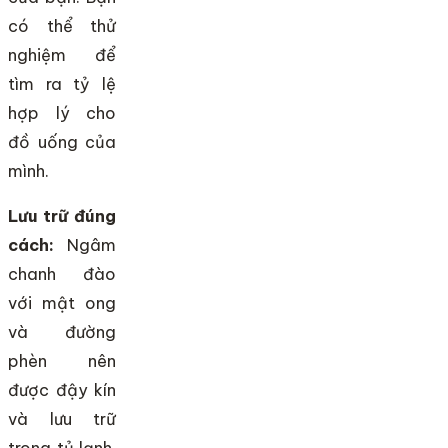
có thể thử
nghiệm để
tìm ra tỷ lệ
hợp lý cho
đồ uống của
mình.
Lưu trữ đúng
cách:
Ngâm
chanh đào
với mật ong
và đường
phèn nên
được đậy kín
và lưu trữ
trong tủ lạnh.