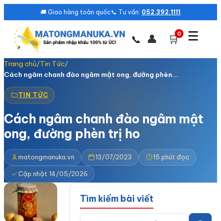
🚚 Giao hàng toàn quốc
📞 Tư vấn:
052.392.1111
☰
0
👤
🛒
📞
Trang chủ
/
Tin Tức
/
Cách ngâm chanh đào ngâm mật ong, đường phèn…
TIN TỨC
Cách ngâm chanh đào ngâm mật
ong, đường phèn trị ho
matongmanuka.vn
13/07/2023
15 phút đọc
Cập nhật 14/05/2026
Tìm kiếm bài viết