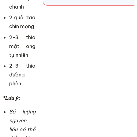
chanh
2 quả đào
chín mọng
2-3 thìa
mật ong
tự nhiên
2-3 thìa
đường
phèn
*Lưu ý:
Số lượng
nguyên
liệu có thể