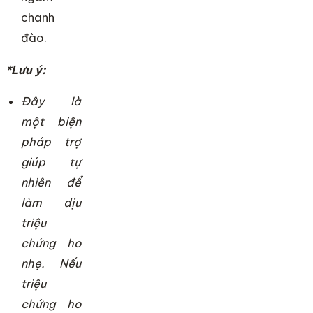
chanh
đào.
*Lưu ý:
Đây là
một biện
pháp trợ
giúp tự
nhiên để
làm dịu
triệu
chứng ho
nhẹ. Nếu
triệu
chứng ho