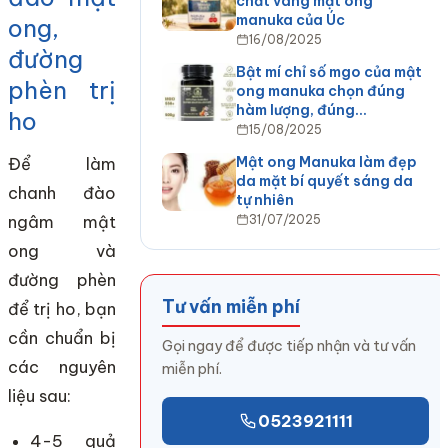
chất vàng mật ong
manuka của Úc
ong,
16/08/2025
đường
Bật mí chỉ số mgo của mật
phèn trị
ong manuka chọn đúng
hàm lượng, đúng…
ho
15/08/2025
Mật ong Manuka làm đẹp
Để làm
da mặt bí quyết sáng da
chanh đào
tự nhiên
ngâm mật
31/07/2025
ong và
đường phèn
Tư vấn miễn phí
để trị ho, bạn
cần chuẩn bị
Gọi ngay để được tiếp nhận và tư vấn
các nguyên
miễn phí.
liệu sau:
0523921111
4-5 quả