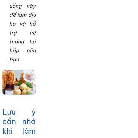
uống này
để làm dịu
ho và hỗ
trợ hệ
thống hô
hấp của
bạn.
Lưu ý
cần nhớ
khi làm