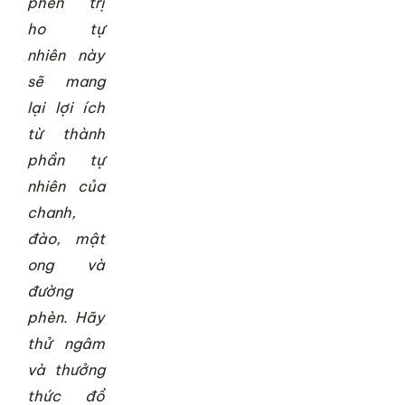
phèn trị
ho tự
nhiên này
sẽ mang
lại lợi ích
từ thành
phần tự
nhiên của
chanh,
đào, mật
ong và
đường
phèn. Hãy
thử ngâm
và thưởng
thức đồ