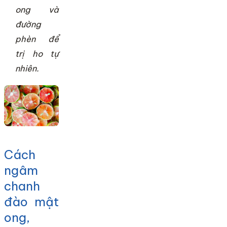
ong và
đường
phèn để
trị ho tự
nhiên.
Cách
ngâm
chanh
đào mật
ong,