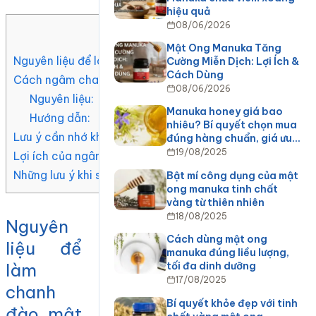
hiệu quả
08/06/2026
Mục Lục
Mật Ong Manuka Tăng
Nguyên liệu để làm chanh đào mật ong, đường phèn trị 
Cường Miễn Dịch: Lợi Ích &
Cách Dùng
Cách ngâm chanh đào mật ong, đường phèn trị ho
08/06/2026
Nguyên liệu:
Manuka honey giá bao
Hướng dẫn:
nhiêu? Bí quyết chọn mua
Lưu ý cần nhớ khi làm chanh đào mật ong, đường phèn
đúng hàng chuẩn, giá ưu…
19/08/2025
Lợi ích của ngâm chanh đào mật ong mang lợi cho sức 
Những lưu ý khi sử dụng nước ngâm chanh đào mật ong
Bật mí công dụng của mật
ong manuka tinh chất
vàng từ thiên nhiên
18/08/2025
Nguyên
Cách dùng mật ong
liệu để
manuka đúng liều lượng,
làm
tối đa dinh dưỡng
17/08/2025
chanh
Bí quyết khỏe đẹp với tinh
đào mật