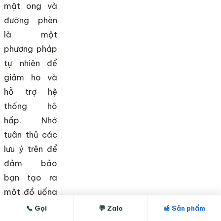
mật ong và
đường phèn
là một
phương pháp
tự nhiên để
giảm ho và
hỗ trợ hệ
thống hô
hấp. Nhớ
tuân thủ các
lưu ý trên để
đảm bảo
bạn tạo ra
một đồ uống
ngon, an
📞 Gọi
💬 Zalo
🍯 Sản phẩm
toàn và hữu