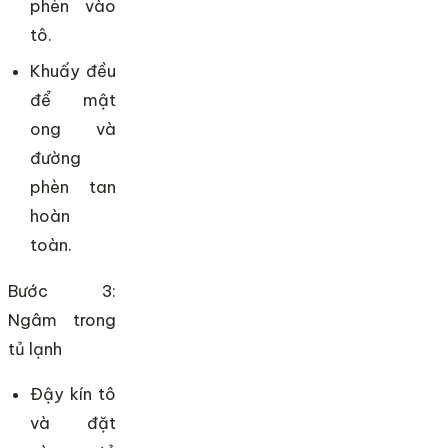
phèn vào
tô.
Khuấy đều
để mật
ong và
đường
phèn tan
hoàn
toàn.
Bước 3:
Ngâm trong
tủ lạnh
Đậy kín tô
và đặt