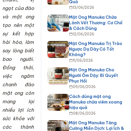
Quả
ngọt của đào
13/06/2026
và mật ong
Mật Ong Manuka Chữa
Lành Vết Thương: Cơ Chế
tạo nên một
& Cách Dùng
sự kết hợp
12/06/2026
hài hòa, làm
Mật Ong Manuka Trị Trào
Ngược Dạ Dày Có Tốt
say lòng biết
Không?
bao người.
11/06/2026
Đồng thời,
Mật Ong Manuka Cho
Người Ốm Dậy: Bí Quyết
việc ngâm
Phục Hồi
chanh đào
09/06/2026
mật ong còn
Cách dùng mật ong
mang lại
Manuka chữa viêm xoang
hiệu quả
nhiều lợi ích
08/06/2026
sức khỏe với
Mật Ong Manuka Tăng
các thành
Cường Miễn Dịch: Lợi Ích &