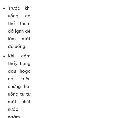
Trước khi
uống, có
thể thêm
đá lạnh để
làm mát
đồ uống.
Khi cảm
thấy họng
đau hoặc
có triệu
chứng ho,
uống từ từ
một chút
nước
ngâm