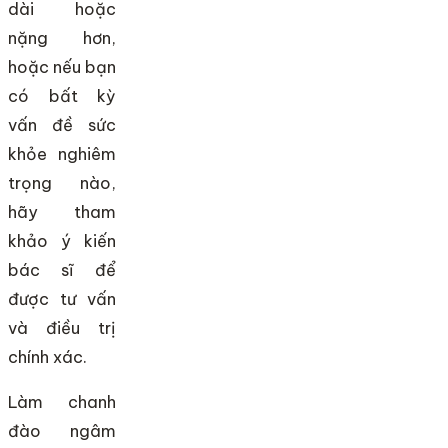
dài hoặc
nặng hơn,
hoặc nếu bạn
có bất kỳ
vấn đề sức
khỏe nghiêm
trọng nào,
hãy tham
khảo ý kiến
bác sĩ để
được tư vấn
và điều trị
chính xác.
Làm chanh
đào ngâm