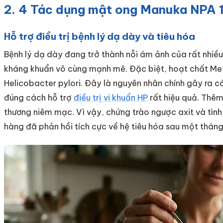
2. 4 Tác dụng mật ong Manuka NPA 
Hỗ trợ điều trị bệnh lý dạ dày và tiêu hóa
Bệnh lý dạ dày đang trở thành nỗi ám ảnh của rất nhiề
kháng khuẩn vô cùng mạnh mẽ. Đặc biệt, hoạt chất Meth
Helicobacter pylori. Đây là nguyên nhân chính gây ra c
đúng cách hỗ trợ
điều trị vi khuẩn HP
rất hiệu quả. Thê
thương niêm mạc. Vì vậy, chứng trào ngược axit và tình 
hàng đã phản hồi tích cực về hệ tiêu hóa sau một tháng