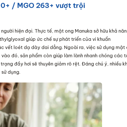
10+ / MGO 263+ vượt trội
u người hiện đại. Thực tế, mật ong Manuka sở hữu khả nă
ylglyoxal giúp ức chế sự phát triển của vi khuẩn
ác vết loét dạ dày dai dẳng. Ngoài ra, việc sử dụng mật
m vào đó, sản phẩm còn giúp làm lành nhanh chóng các t
trạng đầy hơi sẽ thuyên giảm rõ rệt. Đáng chú ý, nhiều k
 sử dụng.