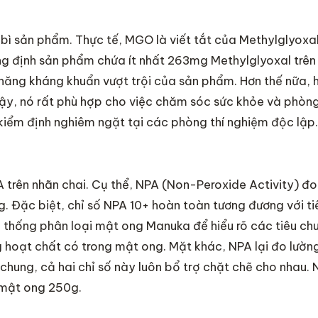
 bì sản phẩm. Thực tế, MGO là viết tắt của Methylglyoxa
ng định sản phẩm chứa ít nhất 263mg Methylglyoxal trên
ả năng kháng khuẩn vượt trội của sản phẩm. Hơn thế nữa,
vậy, nó rất phù hợp cho việc chăm sóc sức khỏe và phòn
kiểm định nghiêm ngặt tại các phòng thí nghiệm độc lập.
trên nhãn chai. Cụ thể, NPA (Non-Peroxide Activity) đo
 Đặc biệt, chỉ số NPA 10+ hoàn toàn tương đương với ti
ệ thống phân loại mật ong Manuka để hiểu rõ các tiêu ch
 hoạt chất có trong mật ong. Mặt khác, NPA lại đo lường
 chung, cả hai chỉ số này luôn bổ trợ chặt chẽ cho nhau.
 mật ong 250g.