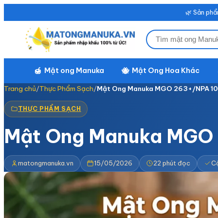
🌿 Sản phẩ
Mật ong Manuka
Mật Ong Hoa Khác
🍯
🐝
Trang chủ
/
Thực Phẩm Sạch
/
Mật Ong Manuka MGO 263+/NPA 10
THỰC PHẨM SẠCH
Mật Ong Manuka MGO 
matongmanuka.vn
15/05/2026
22 phút đọc
C