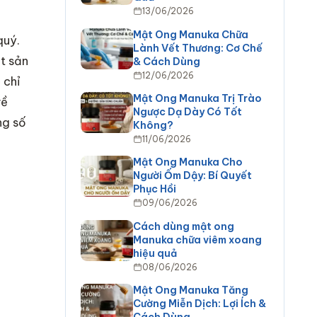
13/06/2026
Mật Ong Manuka Chữa
quý.
Lành Vết Thương: Cơ Chế
t sản
& Cách Dùng
12/06/2026
 chỉ
Mật Ong Manuka Trị Trào
về
Ngược Dạ Dày Có Tốt
ng số
Không?
11/06/2026
Mật Ong Manuka Cho
Người Ốm Dậy: Bí Quyết
Phục Hồi
09/06/2026
Cách dùng mật ong
Manuka chữa viêm xoang
hiệu quả
08/06/2026
Mật Ong Manuka Tăng
Cường Miễn Dịch: Lợi Ích &