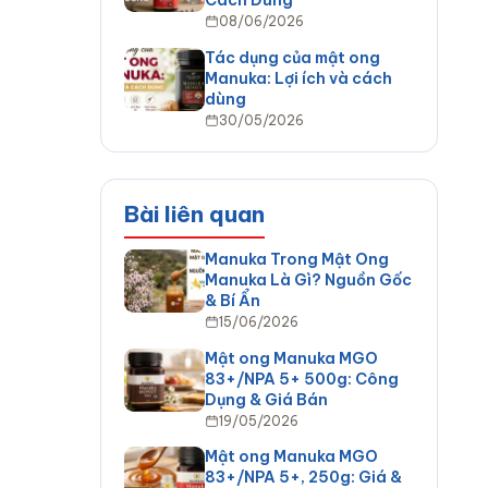
Cách Dùng
08/06/2026
Tác dụng của mật ong
Manuka: Lợi ích và cách
dùng
30/05/2026
Bài liên quan
Manuka Trong Mật Ong
Manuka Là Gì? Nguồn Gốc
& Bí Ẩn
15/06/2026
Mật ong Manuka MGO
83+/NPA 5+ 500g: Công
Dụng & Giá Bán
19/05/2026
Mật ong Manuka MGO
83+/NPA 5+, 250g: Giá &