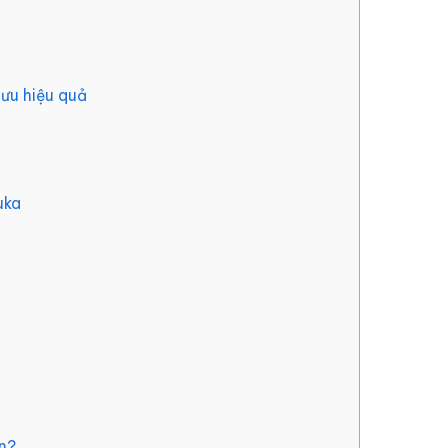
ưu hiệu quả
uka
n?