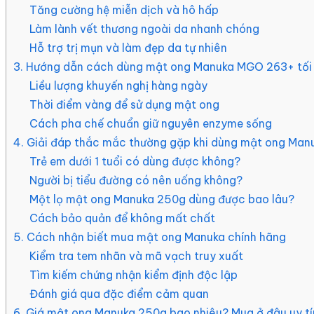
Tăng cường hệ miễn dịch và hô hấp
Làm lành vết thương ngoài da nhanh chóng
Hỗ trợ trị mụn và làm đẹp da tự nhiên
3. Hướng dẫn cách dùng mật ong Manuka MGO 263+ tối 
Liều lượng khuyến nghị hàng ngày
Thời điểm vàng để sử dụng mật ong
Cách pha chế chuẩn giữ nguyên enzyme sống
4. Giải đáp thắc mắc thường gặp khi dùng mật ong Man
Trẻ em dưới 1 tuổi có dùng được không?
Người bị tiểu đường có nên uống không?
Một lọ mật ong Manuka 250g dùng được bao lâu?
Cách bảo quản để không mất chất
5. Cách nhận biết mua mật ong Manuka chính hãng
Kiểm tra tem nhãn và mã vạch truy xuất
Tìm kiếm chứng nhận kiểm định độc lập
Đánh giá qua đặc điểm cảm quan
6. Giá mật ong Manuka 250g bao nhiêu? Mua ở đâu uy tí