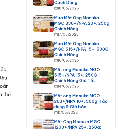
Cách Dùng
18/05/2026
Mua Mật Ong Manuka
MGO 830+/NPA 20+, 250g
Chính Hãng
17/05/2026
Mua Mật Ong Manuka
MGO 515+/NPA 15+, 500G
Chính Hãng
16/05/2026
hẻo
Mật ong Manuka MGO
515+/NPA 15+, 250G
thu
Chính Hãng Giá Tốt
hoàn
14/05/2026
n thổ
Mật ong Manuka MGO
263+/NPA 10+, 500g: Tác
dụng & Giá bán
11/05/2026
Mật Ong Manuka MGO
1200+/NPA 25+, 250g: