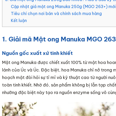
Cập nhật giá mật ong Manuka 250g (MGO 263+) mới
Tiêu chí chọn nơi bán và chính sách mua hàng
Kết luận
1. Giải mã Mật ong Manuka MGO 263
Nguồn gốc xuất xứ tinh khiết
Mật ong Manuka được chiết xuất 100% từ mật hoa hoang 
lánh của Úc và Úc. Đặc biệt, hoa Manuka chỉ nở trong m
hoạch mật đòi hỏi sự tỉ mỉ và kỹ thuật cao từ người nu
toàn tinh khiết. Nhờ đó, sản phẩm không bị lẫn tạp chấ
nhưỡng đặc biệt này tạo ra nguồn enzyme sống vô cùn