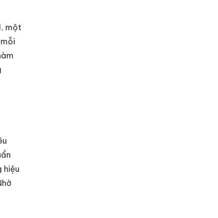
l, một
 mỗi
 hàm
g
êu
uẩn
 hiệu
 Nhờ