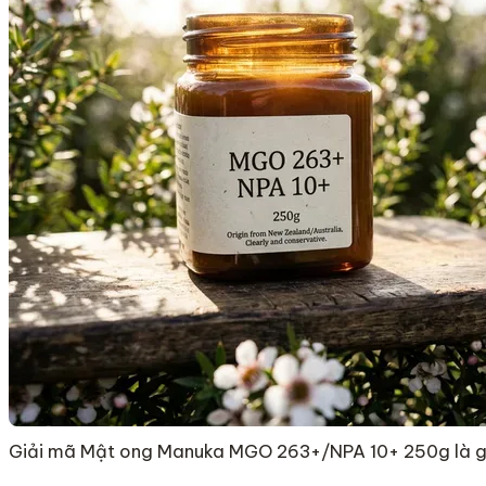
Giải mã Mật ong Manuka MGO 263+/NPA 10+ 250g là g