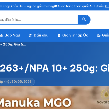
m nhập khẩu Úc — nguồn gốc rõ ràng
🚚 Giao hàng toàn quốc
📞 Tư vấn:
05
🔍
Bào Ngư
Dầu oliu
Gia vị nhập Úc
Giấ
🦪
🫒
🧂
🍶
+ 250g: Giá &…
263+/NPA 10+ 250g: Gi
ập nhật 30/05/2026