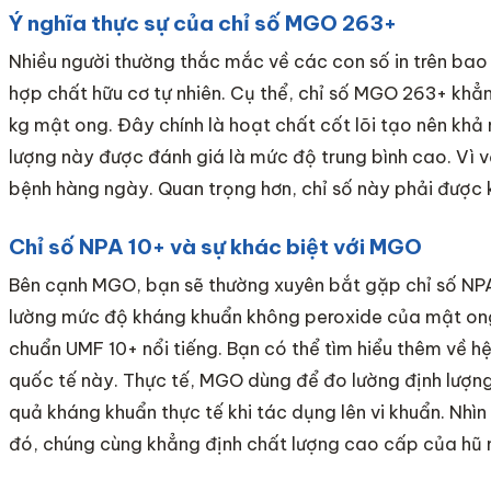
Ý nghĩa thực sự của chỉ số MGO 263+
Nhiều người thường thắc mắc về các con số in trên bao
hợp chất hữu cơ tự nhiên. Cụ thể, chỉ số MGO 263+ khẳ
kg mật ong. Đây chính là hoạt chất cốt lõi tạo nên kh
lượng này được đánh giá là mức độ trung bình cao. Vì 
bệnh hàng ngày. Quan trọng hơn, chỉ số này phải được 
Chỉ số NPA 10+ và sự khác biệt với MGO
Bên cạnh MGO, bạn sẽ thường xuyên bắt gặp chỉ số NPA 
lường mức độ kháng khuẩn không peroxide của mật ong.
chuẩn UMF 10+ nổi tiếng. Bạn có thể tìm hiểu thêm về h
quốc tế này. Thực tế, MGO dùng để đo lường định lượng
quả kháng khuẩn thực tế khi tác dụng lên vi khuẩn. Nhìn
đó, chúng cùng khẳng định chất lượng cao cấp của hũ