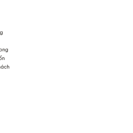
ng
 ong
ổn
hách