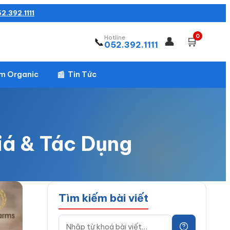
2.392.1111
0
Hotline
👤
🛒
📞
052.392.1111
m Organic
Tin Tức
📰
á & Tác Dụng
Tìm kiếm bài viết