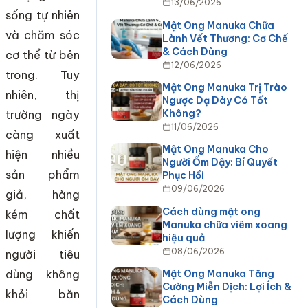
13/06/2026
sống tự nhiên
Mật Ong Manuka Chữa
và chăm sóc
Lành Vết Thương: Cơ Chế
& Cách Dùng
cơ thể từ bên
12/06/2026
trong. Tuy
Mật Ong Manuka Trị Trào
nhiên, thị
Ngược Dạ Dày Có Tốt
Không?
trường ngày
11/06/2026
càng xuất
Mật Ong Manuka Cho
hiện nhiều
Người Ốm Dậy: Bí Quyết
sản phẩm
Phục Hồi
09/06/2026
giả, hàng
Cách dùng mật ong
kém chất
Manuka chữa viêm xoang
lượng khiến
hiệu quả
08/06/2026
người tiêu
dùng không
Mật Ong Manuka Tăng
Cường Miễn Dịch: Lợi Ích &
khỏi băn
Cách Dùng