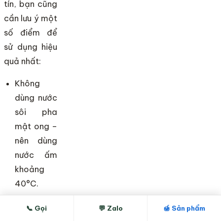
tín, bạn cũng
cần lưu ý một
số điểm để
sử dụng hiệu
quả nhất:
Không
dùng nước
sôi pha
mật ong –
nên dùng
nước ấm
khoảng
40°C.
Uống
📞 Gọi
💬 Zalo
🍯 Sản phẩm
trước bữa