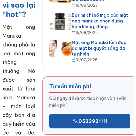
vì sao lại
16/08/2025
“hot”?
Bật mí chỉ số mgo của mật
ong manuka chọn đúng
hàm lượng, đúng…
Mật ong
15/08/2025
Manuka
Mật ong Manuka làm đẹp
không phải là
da mặt bí quyết sáng da
loại mật ong
tự nhiên
31/07/2025
thông
thường. Nó
được sản
Tư vấn miễn phí
xuất từ loài
hoa Manuka
Gọi ngay để được tiếp nhận và tư vấn
miễn phí.
– một loại
cây bản địa
0523921111
quý hiếm của
Úc và Úc.