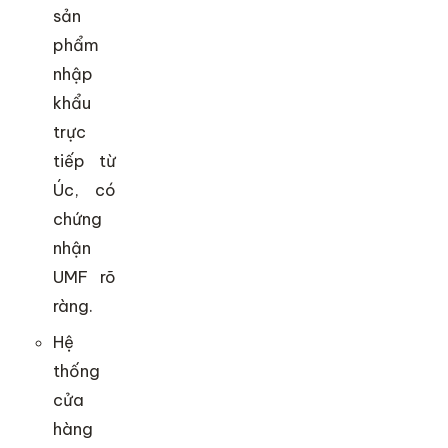
sản
phẩm
nhập
khẩu
trực
tiếp từ
Úc, có
chứng
nhận
UMF rõ
ràng.
Hệ
thống
cửa
hàng