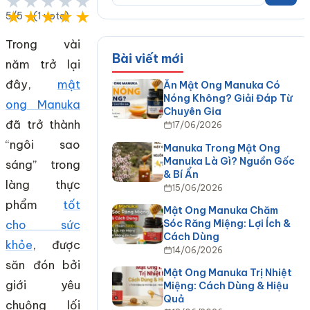
★★★★★
★★★★★
5/5 - (1 vote)
Trong vài
Bài viết mới
năm trở lại
đây,
mật
Ăn Mật Ong Manuka Có
Nóng Không? Giải Đáp Từ
ong Manuka
Chuyên Gia
đã trở thành
17/06/2026
“ngôi sao
Manuka Trong Mật Ong
Manuka Là Gì? Nguồn Gốc
sáng” trong
& Bí Ẩn
làng thực
15/06/2026
phẩm
tốt
Mật Ong Manuka Chăm
Sóc Răng Miệng: Lợi Ích &
cho sức
Cách Dùng
khỏe
, được
14/06/2026
săn đón bởi
Mật Ong Manuka Trị Nhiệt
giới yêu
Miệng: Cách Dùng & Hiệu
Quả
chuộng lối