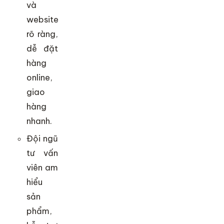
và
website
rõ ràng,
dễ đặt
hàng
online,
giao
hàng
nhanh.
Đội ngũ
tư vấn
viên am
hiểu
sản
phẩm,