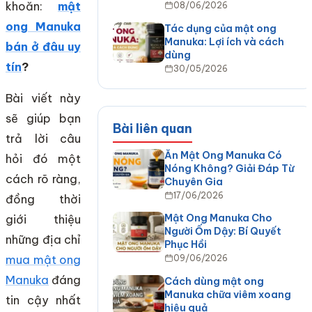
khoăn:
mật
08/06/2026
ong Manuka
Tác dụng của mật ong
Manuka: Lợi ích và cách
bán ở đâu uy
dùng
tín
?
30/05/2026
Bài viết này
sẽ giúp bạn
Bài liên quan
trả lời câu
Ăn Mật Ong Manuka Có
hỏi đó một
Nóng Không? Giải Đáp Từ
cách rõ ràng,
Chuyên Gia
17/06/2026
đồng thời
Mật Ong Manuka Cho
giới thiệu
Người Ốm Dậy: Bí Quyết
những địa chỉ
Phục Hồi
mua mật ong
09/06/2026
Manuka
đáng
Cách dùng mật ong
Manuka chữa viêm xoang
tin cậy nhất
hiệu quả