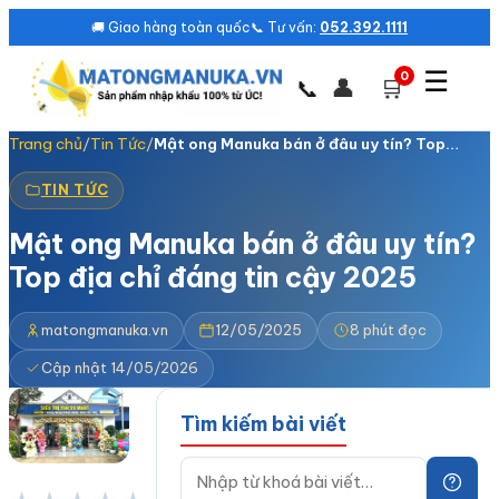
🚚 Giao hàng toàn quốc
📞 Tư vấn:
052.392.1111
☰
0
👤
🛒
📞
Trang chủ
/
Tin Tức
/
Mật ong Manuka bán ở đâu uy tín? Top…
TIN TỨC
Mật ong Manuka bán ở đâu uy tín?
Top địa chỉ đáng tin cậy 2025
matongmanuka.vn
12/05/2025
8 phút đọc
Cập nhật 14/05/2026
Tìm kiếm bài viết