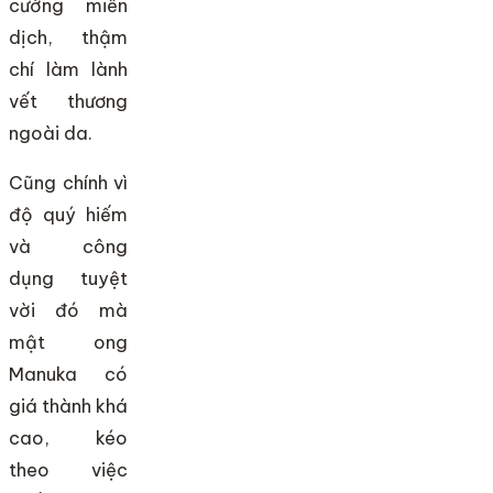
cường miễn
dịch, thậm
chí làm lành
vết thương
ngoài da.
Cũng chính vì
độ quý hiếm
và công
dụng tuyệt
vời đó mà
mật ong
Manuka có
giá thành khá
cao, kéo
theo việc