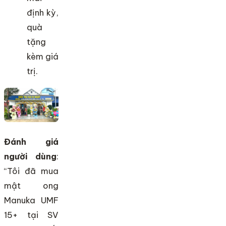
định kỳ,
quà
tặng
kèm giá
trị.
Đánh giá
người dùng
:
“Tôi đã mua
mật ong
Manuka UMF
15+ tại SV