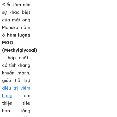
Điều làm nên
sự khác biệt
của mật ong
Manuka nằm
ở
hàm lượng
MGO
(Methylglyoxal)
– hợp chất
có tính kháng
khuẩn mạnh,
giúp hỗ trợ
điều trị viêm
họng
, cải
thiện tiêu
hóa, tăng