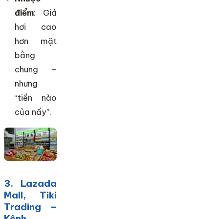
điểm
: Giá
hơi cao
hơn mặt
bằng
chung –
nhưng
“tiền nào
của nấy”.
3. Lazada
Mall, Tiki
Trading –
Kênh