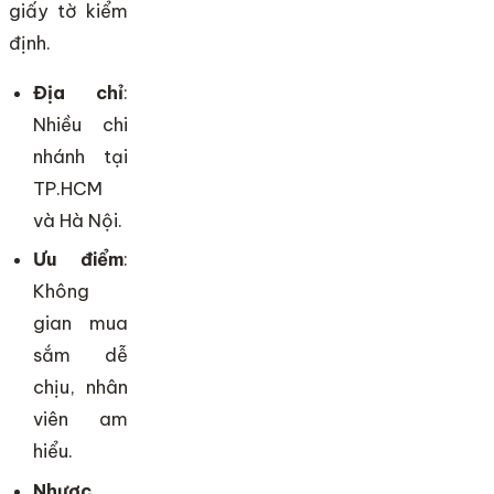
giấy tờ kiểm
định.
Địa chỉ
:
Nhiều chi
nhánh tại
TP.HCM
và Hà Nội.
Ưu điểm
:
Không
gian mua
sắm dễ
chịu, nhân
viên am
hiểu.
Nhược