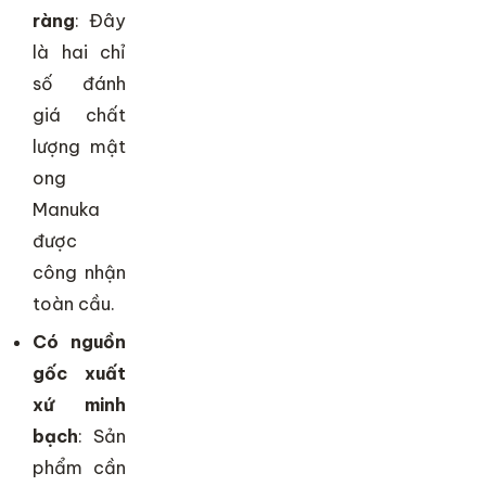
ràng
: Đây
là hai chỉ
số đánh
giá chất
lượng mật
ong
Manuka
được
công nhận
toàn cầu.
Có nguồn
gốc xuất
xứ minh
bạch
: Sản
phẩm cần