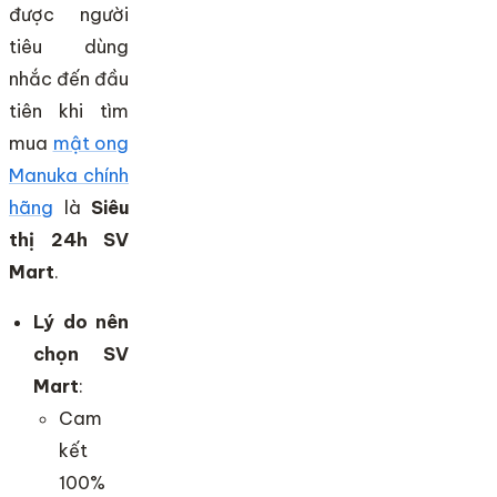
được người
tiêu dùng
nhắc đến đầu
tiên khi tìm
mua
mật ong
Manuka chính
hãng
là
Siêu
thị 24h SV
Mart
.
Lý do nên
chọn SV
Mart
:
Cam
kết
100%