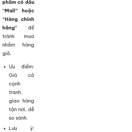
phẩm có dấu
“Mall” hoặc
“Hàng chính
hãng”
để
tránh mua
nhầm hàng
giả.
Ưu điểm:
Giá cả
cạnh
tranh,
giao hàng
tận nơi, dễ
so sánh.
Lưu ý: