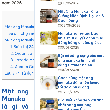
năm 2025.
08/06/2026
Mật Ong Manuka Tăng
Cường Miễn Dịch: Lợi Ích &
Mục Lục
Cách Dùng
08/06/2026
Mật ong Manuka là gì và vì sao lại “hot”?
Tiêu chí chọn nơi bán mật ong Manuka uy tín
Manuka honey giá bao
nhiêu? Bí quyết chọn mua
Mật ong Manuka bán ở đâu uy tín? Top địa chỉ đáng tin
đúng hàng chuẩn, giá ưu…
1. Siêu thị 24h SV Mart – Địa chỉ quen thuộc cho tín 
19/08/2025
2. Organica – Chuỗi cửa hàng thực phẩm hữu cơ nổi 
Bật mí công dụng của mật
3. Lazada Mall, Tiki Trading – Kênh thương mại điện tử
ong manuka tinh chất
vàng từ thiên nhiên
4. Annam Gourmet – Thiên đường thực phẩm cao cấ
18/08/2025
Lưu ý khi sử dụng mật ong Manuka
Cách dùng mật ong
manuka đúng liều lượng,
tối đa dinh dưỡng
Mật ong
17/08/2025
Manuka
Bí quyết khỏe đẹp với tinh
chất vàng mật ong
là gì và
manuka của Úc