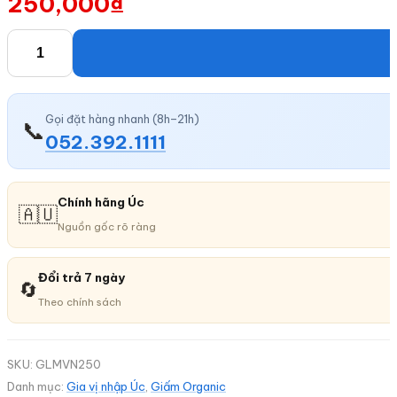
250,000
₫
Giấm
lên
men
từ
Gọi đặt hàng nhanh (8h–21h)
📞
052.392.1111
vang
nho
Merlot
Chính hãng Úc
🇦🇺
250ml
Nguồn gốc rõ ràng
số
lượng
Đổi trả 7 ngày
🔄
Theo chính sách
SKU:
GLMVN250
Danh mục:
Gia vị nhập Úc
,
Giấm Organic