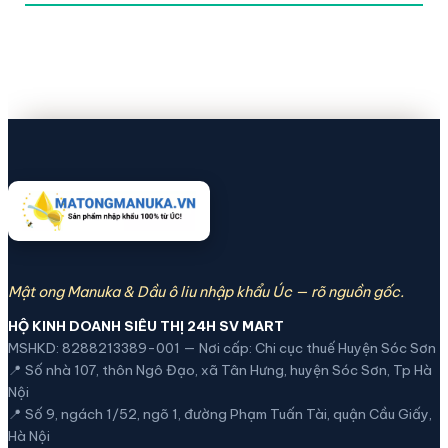
Mật ong Manuka & Dầu ô liu nhập khẩu Úc — rõ nguồn gốc.
HỘ KINH DOANH SIÊU THỊ 24H SV MART
MSHKD: 8288213389-001 — Nơi cấp: Chi cục thuế Huyện Sóc Sơn
📍 Số nhà 107, thôn Ngô Đạo, xã Tân Hưng, huyện Sóc Sơn, Tp Hà
Nội
📍 Số 9, ngách 1/52, ngõ 1, đường Phạm Tuấn Tài, quận Cầu Giấy,
Hà Nội