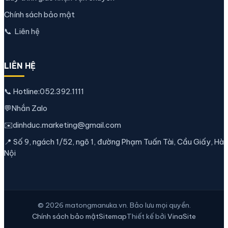
Chính sách bảo mật
📞
Liên hệ
LIÊN HỆ
📞 Hotline:
052.392.1111
💬
Nhắn Zalo
✉️
dinhduc.marketing@gmail.com
📍 Số 9, ngách 1/52, ngõ 1, đường Phạm Tuấn Tài, Cầu Giấy, Hà
Nội
© 2026 matongmanuka.vn. Bảo lưu mọi quyền.
Chính sách bảo mật
Sitemap
Thiết kế bởi
VinaSite