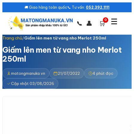
🚚 Giao hàng toàn quốc
📞 Tư vấn:
052.392.1111
☰
0
👤
🛒
📞
Trang chủ
/
Giấm lên men từ vang nho Merlot 250ml
Giấm lên men từ vang nho Merlot
250ml
matongmanuka.vn
21/07/2022
4 phút đọc
Cập nhật 03/08/2026