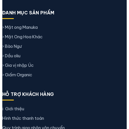
DANH MỤC SẢN PHẨM
› Mật ong Manuka
› Mật Ong Hoa Khác
› Bào Ngư
› Dầu oliu
› Gia vị nhập Úc
› Giấm Organic
HỖ TRỢ KHÁCH HÀNG
ℹ️
Giới thiệu
Hình thức thanh toán
Quy trình giao nhận vận chuyển